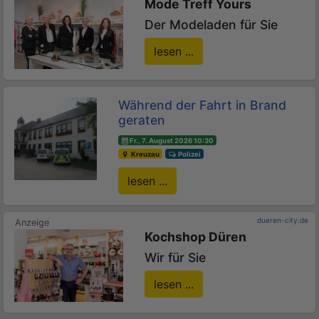
Mode Treff Yours
Der Modeladen für Sie
lesen ...
Während der Fahrt in Brand
geraten
Fr., 7. August 2026 10:30
Kreuzau
Polizei
lesen ...
dueren-city.de
Kochshop Düren
Wir für Sie
lesen ...