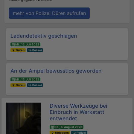
mehr von Polizei Düren aufrufen
Beitrags-Navigation
Ladendetektiv geschlagen
Mi., 13. Juli 2022
Düren
Polizei
An der Ampel bewusstlos geworden
Mi., 13. Juli 2022
Düren
Polizei
Diverse Werkzeuge bei
Einbruch in Werkstatt
entwendet
Do., 6. August 2026
Nideggen
Polizei