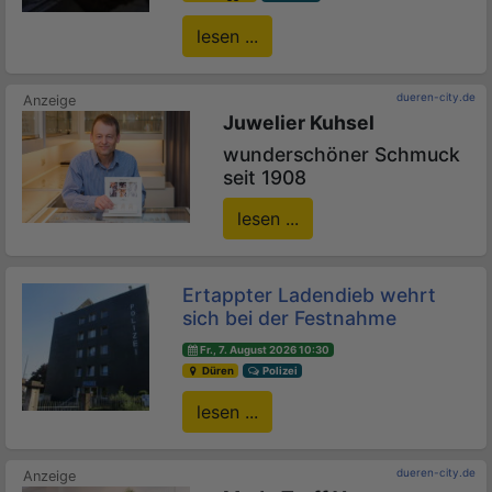
lesen ...
dueren-city.de
Juwelier Kuhsel
wunderschöner Schmuck
seit 1908
lesen ...
Ertappter Ladendieb wehrt
sich bei der Festnahme
Fr., 7. August 2026 10:30
Düren
Polizei
lesen ...
dueren-city.de