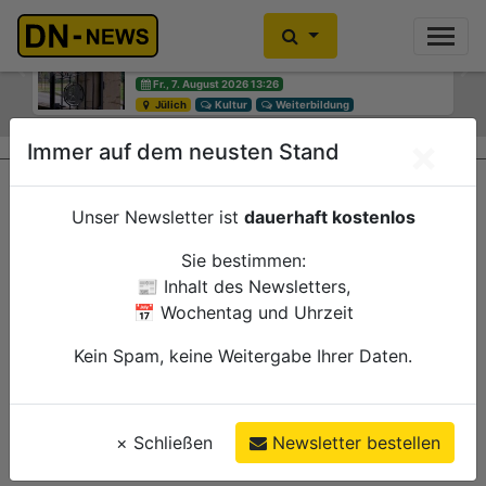
Diskussionen um Villa Buth:
Einbrecher im Kleiderschrank
Erinnerungsort oder Abriss?
gefunden
Previous
Ne
Fr., 7. August 2026 13:26
Fr., 7. August 2026 10:30
Jülich
Düren
Kultur
Polizei
Weiterbildung
×
Immer auf dem neusten Stand
Unser Newsletter ist
dauerhaft kostenlos
Sie bestimmen:
📰 Inhalt des Newsletters,
📅 Wochentag und Uhrzeit
Kein Spam, keine Weitergabe Ihrer Daten.
×
Schließen
Newsletter bestellen