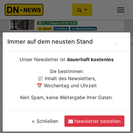
Diskussionen um Villa Buth:
Einbrecher im Kleiderschrank
Erinnerungsort oder Abriss?
gefunden
Previous
Ne
Fr., 7. August 2026 13:26
Fr., 7. August 2026 10:30
Jülich
Düren
Kultur
Polizei
Weiterbildung
×
Immer auf dem neusten Stand
Unser Newsletter ist
dauerhaft kostenlos
Sie bestimmen:
📰 Inhalt des Newsletters,
📅 Wochentag und Uhrzeit
Kein Spam, keine Weitergabe Ihrer Daten.
×
Schließen
Newsletter bestellen