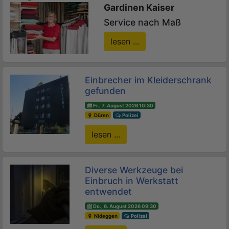
Gardinen Kaiser
Service nach Maß
lesen ...
Einbrecher im Kleiderschrank
gefunden
Fr., 7. August 2026 10:30
Düren
Polizei
lesen ...
Diverse Werkzeuge bei
Einbruch in Werkstatt
entwendet
Do., 6. August 2026 09:30
Nideggen
Polizei