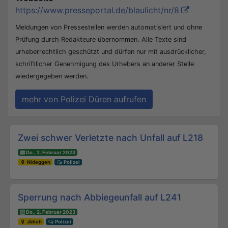
https://www.presseportal.de/blaulicht/nr/8
Meldungen von Pressestellen werden automatisiert und ohne
Prüfung durch Redakteure übernommen. Alle Texte sind
urheberrechtlich geschützt und dürfen nur mit ausdrücklicher,
schriftlicher Genehmigung des Urhebers an anderer Stelle
wiedergegeben werden.
mehr von Polizei Düren aufrufen
Beitrags-Navigation
Zwei schwer Verletzte nach Unfall auf L218
Do., 2. Februar 2023
Nideggen
Polizei
Sperrung nach Abbiegeunfall auf L241
Do., 2. Februar 2023
Jülich
Polizei