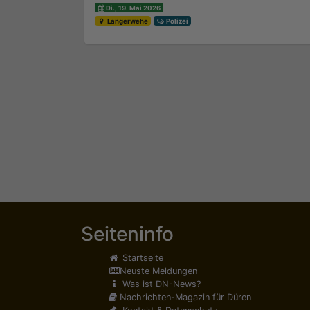
Di., 19. Mai 2026
Langerwehe
Polizei
Seiteninfo
Startseite
Neuste Meldungen
Was ist DN-News?
Nachrichten-Magazin für Düren