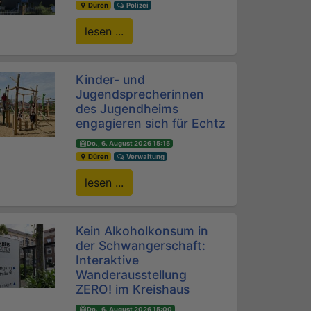
Düren
Polizei
lesen ...
Kinder- und
Jugendsprecherinnen
des Jugendheims
engagieren sich für Echtz
Do., 6. August 2026 15:15
Düren
Verwaltung
lesen ...
Kein Alkoholkonsum in
der Schwangerschaft:
Interaktive
Wanderausstellung
ZERO! im Kreishaus
Do., 6. August 2026 15:00