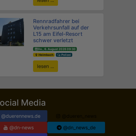
lesen ...
Rennradfahrer bei
Verkehrsunfall auf der
L15 am Eifel-Resort
schwer verletzt
Do., 6. August 2026 09:30
Heimbach
Polizei
lesen ...
ocial Media
@duerennews.de
@dueren_news
@dn-news
@dn_news_de