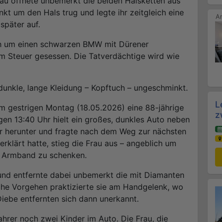
au öffnete unbemerkt die beiden Halsketten aus
kt um den Hals trug und legte ihr zeitgleich eine
 später auf.
ch um einen schwarzen BMW mit Dürener
m Steuer gesessen. Die Tatverdächtige wird wie
dunkle, lange Kleidung – Kopftuch – ungeschminkt.
L
am gestrigen Montag (18.05.2026) eine 88-jährige
z
gen 13:40 Uhr hielt ein großes, dunkles Auto neben
ter herunter und fragte nach dem Weg zur nächsten
rklärt hatte, stieg die Frau aus – angeblich um
in Armband zu schenken.
 und entfernte dabei unbemerkt die mit Diamanten
iche Vorgehen praktizierte sie am Handgelenk, wo
iebe entfernten sich dann unerkannt.
hrer noch zwei Kinder im Auto. Die Frau, die