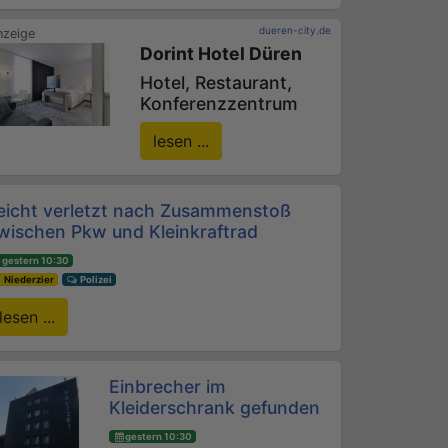
dueren-city.de
Dorint Hotel Düren
Hotel, Restaurant,
Konferenzzentrum
lesen ...
eicht verletzt nach Zusammenstoß
wischen Pkw und Kleinkraftrad
gestern 10:30
Niederzier
Polizei
lesen ...
Einbrecher im
Kleiderschrank gefunden
gestern 10:30