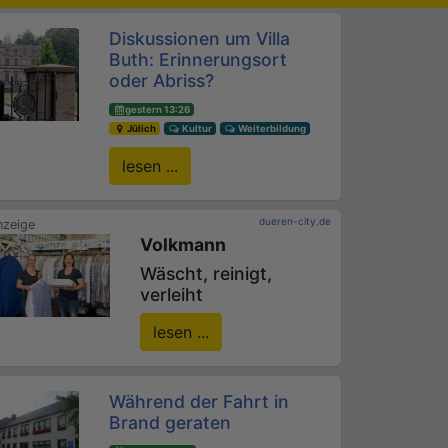
Diskussionen um Villa
Buth: Erinnerungsort
oder Abriss?
gestern 13:26
Jülich
Kultur
Weiterbildung
lesen ...
dueren-city.de
Volkmann
Wäscht, reinigt,
verleiht
lesen ...
Während der Fahrt in
Brand geraten