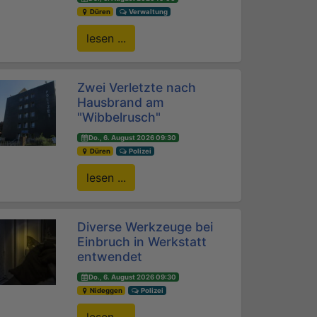
Düren
Verwaltung
lesen ...
Zwei Verletzte nach
Hausbrand am
"Wibbelrusch"
Do., 6. August 2026 09:30
Düren
Polizei
lesen ...
Diverse Werkzeuge bei
Einbruch in Werkstatt
entwendet
Do., 6. August 2026 09:30
Nideggen
Polizei