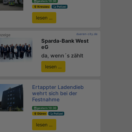
gestern 10:30
Kreuzau
Polizei
lesen ...
dueren-city.de
Sparda-Bank West
eG
da, wenn´s zählt
lesen ...
Ertappter Ladendieb
wehrt sich bei der
Festnahme
gestern 10:30
Düren
Polizei
lesen ...