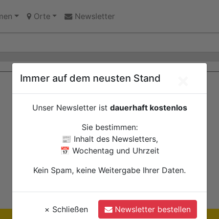
 Erinnerungsort oder Abriss?
k gefunden
men
Orte
Newsletter
×
Immer auf dem neusten Stand
Unser Newsletter ist
dauerhaft kostenlos
Sie bestimmen:
📰 Inhalt des Newsletters,
📅 Wochentag und Uhrzeit
Kein Spam, keine Weitergabe Ihrer Daten.
×
Schließen
Newsletter bestellen
Ihre Anzeige hier?
Jetzt informieren