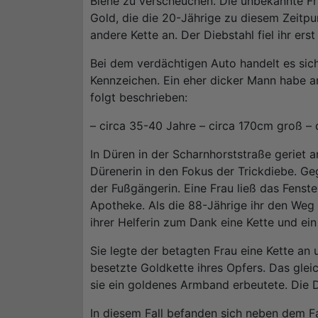
Biene zu verscheuchen. Die unbekannte Fr
Gold, die die 20-Jährige zu diesem Zeitpun
andere Kette an. Der Diebstahl fiel ihr erst
Bei dem verdächtigen Auto handelt es si
Kennzeichen. Ein eher dicker Mann habe a
folgt beschrieben:
– circa 35-40 Jahre – circa 170cm groß – 
In Düren in der Scharnhorststraße geriet 
Dürenerin in den Fokus der Trickdiebe. Ge
der Fußgängerin. Eine Frau ließ das Fens
Apotheke. Als die 88-Jährige ihr den Weg e
ihrer Helferin zum Dank eine Kette und e
Sie legte der betagten Frau eine Kette an
besetzte Goldkette ihres Opfers. Das gle
sie ein goldenes Armband erbeutete. Die D
In diesem Fall befanden sich neben dem Fa