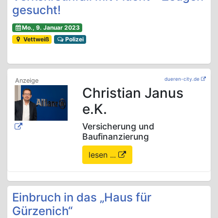
gesucht!
Mo., 9. Januar 2023
Vettweiß
Polizei
dueren-city.de
Christian Janus
e.K.
Versicherung und
Baufinanzierung
lesen ...
Einbruch in das „Haus für
Gürzenich“