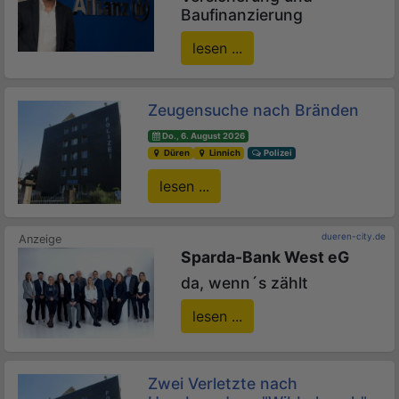
Baufinanzierung
lesen ...
Zeugensuche nach Bränden
Do., 6. August 2026
Düren
Linnich
Polizei
lesen ...
dueren-city.de
Sparda-Bank West eG
da, wenn´s zählt
lesen ...
Zwei Verletzte nach