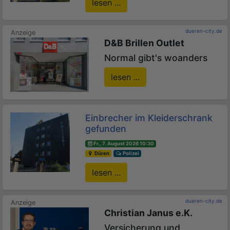
lesen ...
dueren-city.de
D&B Brillen Outlet
Normal gibt's woanders
lesen ...
Einbrecher im Kleiderschrank
gefunden
Fr., 7. August 2026 10:30
Düren
Polizei
lesen ...
dueren-city.de
Christian Janus e.K.
Versicherung und