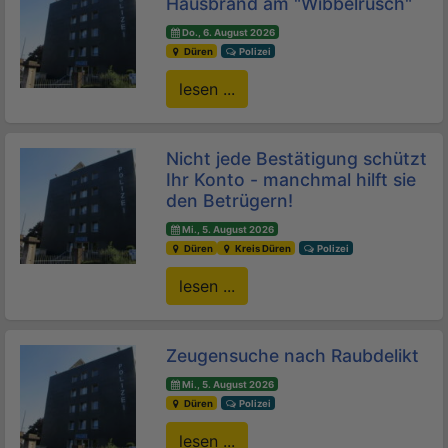
Hausbrand am "Wibbelrusch"
Do., 6. August 2026
Düren
Polizei
lesen ...
Nicht jede Bestätigung schützt
Ihr Konto - manchmal hilft sie
den Betrügern!
Mi., 5. August 2026
Düren
Kreis Düren
Polizei
lesen ...
Zeugensuche nach Raubdelikt
Mi., 5. August 2026
Düren
Polizei
lesen ...