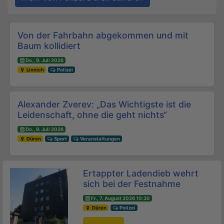
Beitrags-Navigation
Von der Fahrbahn abgekommen und mit
Baum kollidiert
Do., 9. Juli 2026
Linnich
Polizei
Alexander Zverev: „Das Wichtigste ist die
Leidenschaft, ohne die geht nichts“
Do., 9. Juli 2026
Düren
Sport
Veranstaltungen
Ertappter Ladendieb wehrt
sich bei der Festnahme
Fr., 7. August 2026 10:30
Düren
Polizei