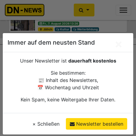
Diskussionen um Villa Buth:
Einbrecher im Kleiderschrank
Erinnerungsort oder Abriss?
gefunden
Previous
Ne
Fr., 7. August 2026 13:26
Fr., 7. August 2026 10:30
Jülich
Düren
Kultur
Polizei
Weiterbildung
×
Immer auf dem neusten Stand
Unser Newsletter ist
dauerhaft kostenlos
Sie bestimmen:
📰 Inhalt des Newsletters,
📅 Wochentag und Uhrzeit
Kein Spam, keine Weitergabe Ihrer Daten.
×
Schließen
Newsletter bestellen