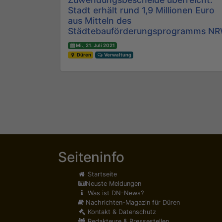
Stadt erhält rund 1,9 Millionen Euro
aus Mitteln des
Städtebauförderungsprogramms N
Mi., 21. Juli 2021
Düren
Verwaltung
Seiteninfo
Startseite
Neuste Meldungen
Was ist DN-News?
Nachrichten-Magazin für Düren
Kontakt & Datenschutz
Redakteure & Pressestellen