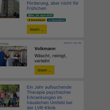
Förderung, aber nicht für
Frühchen
Do., 24. April 2025
Kreis Düren
Gesundheit
lesen ...
dueren-city.de
Volkmann
Wäscht, reinigt,
verleiht
lesen ...
Ein Jahr aufsuchende
Therapie psychischer
Erkrankungen im
häuslichen Umfeld bei
der LVR-Klinik