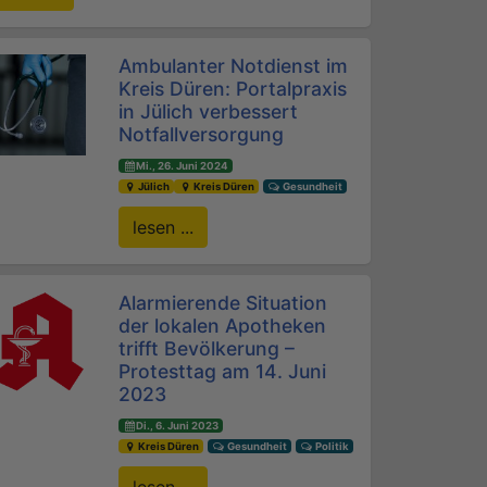
Ambulanter Notdienst im
Kreis Düren: Portalpraxis
in Jülich verbessert
Notfallversorgung
Mi., 26. Juni 2024
Jülich
Kreis Düren
Gesundheit
lesen ...
Alarmierende Situation
der lokalen Apotheken
trifft Bevölkerung –
Protesttag am 14. Juni
2023
Di., 6. Juni 2023
Kreis Düren
Gesundheit
Politik