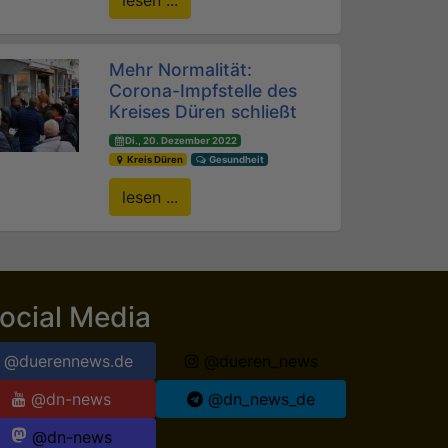
lesen ...
Mehr Normalität:
Corona-Impfstelle des
Kreises Düren schließt
Di., 20. Dezember 2022
Kreis Düren
Gesundheit
lesen ...
ocial Media
@duerennews.de
@dueren_news
@dn-news
@dn_news_de
@dn-news