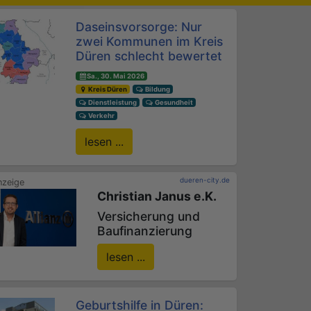
Daseinsvorsorge: Nur
zwei Kommunen im Kreis
Düren schlecht bewertet
Sa., 30. Mai 2026
Kreis Düren
Bildung
Dienstleistung
Gesundheit
Verkehr
lesen ...
dueren-city.de
Christian Janus e.K.
Versicherung und
Baufinanzierung
lesen ...
Geburtshilfe in Düren: