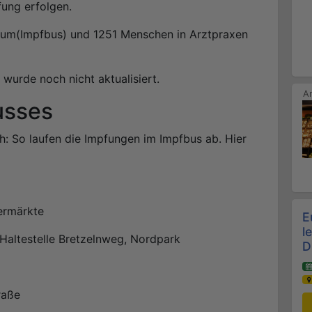
ung erfolgen.
rum(Impfbus) und 1251 Menschen in Arztpraxen
urde noch nicht aktualisiert.
usses
ch: So laufen die Impfungen im Impfbus ab. Hier
permärkte
E
l
 Haltestelle Bretzelnweg, Nordpark
D
raße