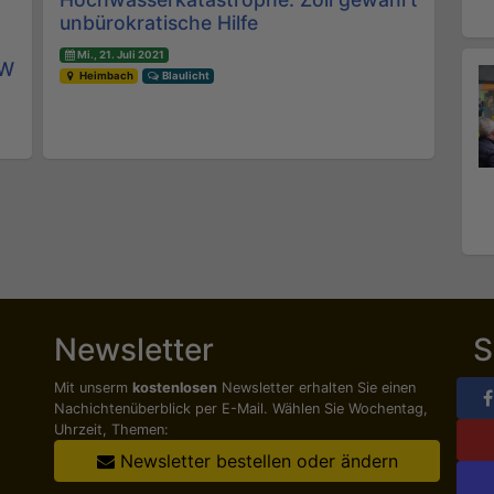
unbürokratische Hilfe
Mi., 21. Juli 2021
RW
Heimbach
Blaulicht
Newsletter
S
Mit unserm
kostenlosen
Newsletter erhalten Sie einen
Nachichten­überblick per E-Mail. Wählen Sie Wochentag,
Uhrzeit, Themen:
Newsletter bestellen oder ändern