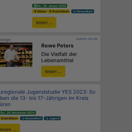
Do., 30. Januar 2025
Düren
Kreis Düren
Gesundheit
lesen ...
dueren-city.de
Rewe Peters
Die Vielfalt der
Lebensmittel
lesen ...
uregionale Jugendstudie YES 2023: So
eben die 13- bis 17-Jährigen im Kreis
üren
Do., 28. November 2024
Kreis Düren
Gesundheit
Jugend
lesen ...