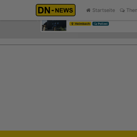
Rennradfahrer bei Verkehrsun
Startseite
The
vor 5 Stunden
Previous
Heimbach
Polizei