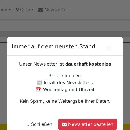
fall auf der L15 am Eifel-Resort schwer verletzt
men
Orte
Newsletter
×
Immer auf dem neusten Stand
Unser Newsletter ist
dauerhaft kostenlos
Sie bestimmen:
📰 Inhalt des Newsletters,
📅 Wochentag und Uhrzeit
Kein Spam, keine Weitergabe Ihrer Daten.
×
Schließen
Newsletter bestellen
Ihre Anzeige hier?
Jetzt informieren