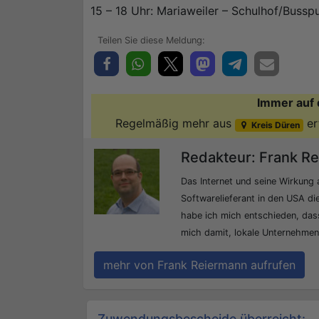
15 – 18 Uhr: Mariaweiler – Schulhof/Buss
Immer auf 
Regelmäßig mehr aus
er
Kreis Düren
Redakteur: Frank R
Das Internet und seine Wirkung 
Softwarelieferant in den USA die
habe ich mich entschieden, dass
mich damit, lokale Unternehmen b
mehr von Frank Reiermann aufrufen
Beitrags-Navigation
Zuwendungsbescheide überreicht: