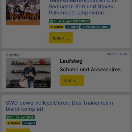
Tennismeisterschaften U14:
Seohyeon Kim und Novak
Palombo triumphieren
Di., 4. August 2026 09:36
Düren
Sport
Veranstaltungen
lesen ...
dueren-city.de
Laufsteg
Schuhe und Accessoires
lesen ...
SWD powervolleys Düren: Das Trainerteam
bleibt komplett
Di., 21. Juli 2026
Düren
Sport