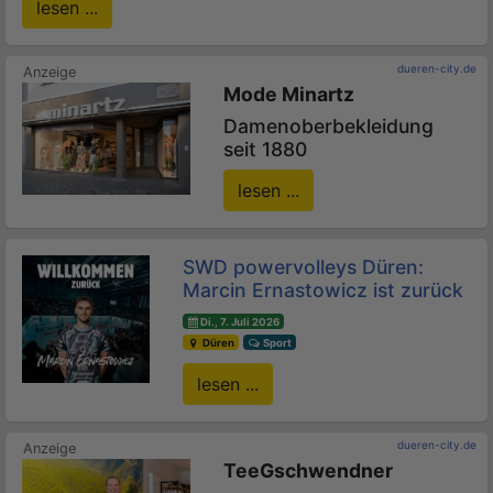
lesen ...
dueren-city.de
Mode Minartz
Damenoberbekleidung
seit 1880
lesen ...
SWD powervolleys Düren:
Marcin Ernastowicz ist zurück
Di., 7. Juli 2026
Düren
Sport
lesen ...
dueren-city.de
TeeGschwendner