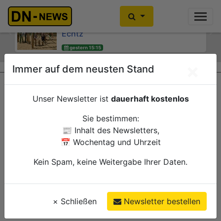
Kinder- und Jugendsprecherinnen
Kein Alkoholkonsum in der
des Jugendheims engagieren sich für
Schwangerschaft: Interaktive
Echtz
Wanderausstellung ZERO! im
Previous
Ne
Kreishaus
gestern 15:15
Düren
gestern 15:00
Verwaltung
×
Immer auf dem neusten Stand
Düren
Verwaltung
Unser Newsletter ist
dauerhaft kostenlos
Sie bestimmen:
📰 Inhalt des Newsletters,
📅 Wochentag und Uhrzeit
Kein Spam, keine Weitergabe Ihrer Daten.
×
Schließen
Newsletter bestellen