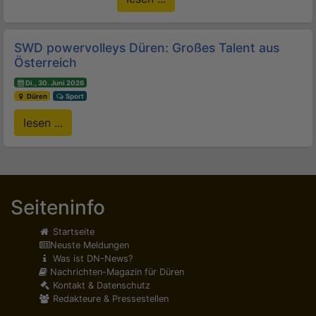
SWD powervolleys Düren: Großes Talent aus
Österreich
Di., 30. Juni 2026
Düren
Sport
lesen ...
Seiteninfo
Startseite
Neuste Meldungen
Was ist DN-News?
Nachrichten-Magazin für Düren
Kontakt & Datenschutz
Redakteure & Pressestellen