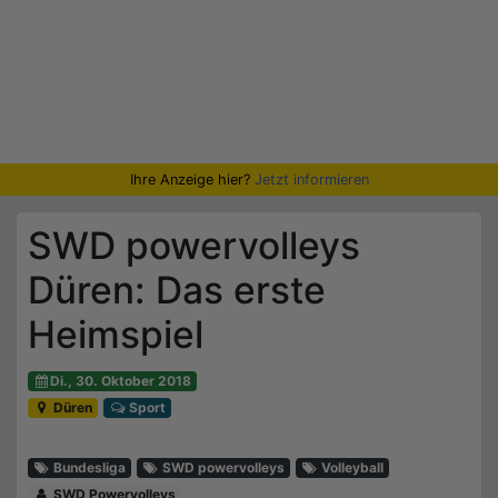
Ihre Anzeige hier?
Jetzt informieren
SWD powervolleys
Düren: Das erste
Heimspiel
Di., 30. Oktober 2018
Düren
Sport
Bundesliga
SWD powervolleys
Volleyball
SWD Powervolleys