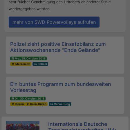
schriftlicher Genehmigung des Urhebers an anderer Stelle
wiedergegeben werden.
mehr von SWD Powervolleys aufrufen
Beitrags-Navigation
Polizei zieht positive Einsatzbilanz zum
Aktionswochenende "Ende Gelände"
Mo., 29. Oktober 2018
Merzenich
Polizei
Ein buntes Programm zum bundesweiten
Vorlesetag
Di., 30. Oktober 2018
Düren
Kreis Düren
Verwaltung
Internationale Deutsche