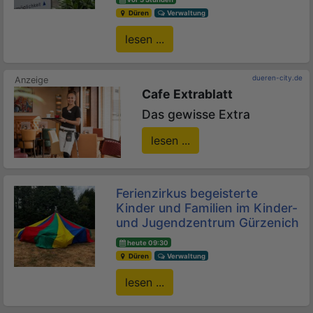
Düren
Verwaltung
lesen ...
dueren-city.de
Cafe Extrablatt
Das gewisse Extra
lesen ...
Ferienzirkus begeisterte
Kinder und Familien im Kinder-
und Jugendzentrum Gürzenich
heute 09:30
Düren
Verwaltung
lesen ...