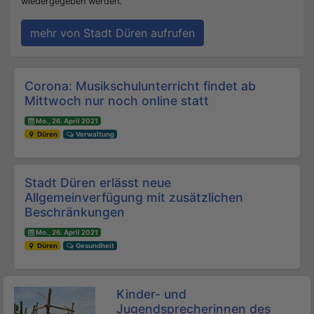
wiedergegeben werden.
mehr von Stadt Düren aufrufen
Beitrags-Navigation
Corona: Musikschulunterricht findet ab
Mittwoch nur noch online statt
Mo., 26. April 2021
Düren
Verwaltung
Stadt Düren erlässt neue
Allgemeinverfügung mit zusätzlichen
Beschränkungen
Mo., 26. April 2021
Düren
Gesundheit
Kinder- und
Jugendsprecherinnen des