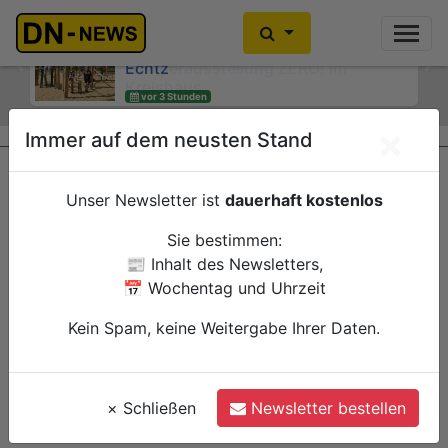
Kein Alkoholkonsum in der
Schwangerschaft: Interaktive
Wanderausstellung ZERO! im
Previous
Ne
Kreishaus
vor 3 Stunden
×
Immer auf dem neusten Stand
Düren
Verwaltung
Unser Newsletter ist
dauerhaft kostenlos
Sie bestimmen:
📰 Inhalt des Newsletters,
📅 Wochentag und Uhrzeit
Kein Spam, keine Weitergabe Ihrer Daten.
×
Schließen
Newsletter bestellen