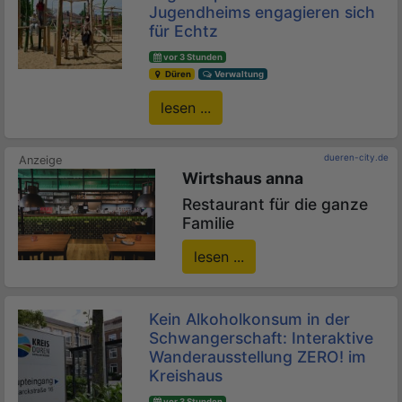
Jugendheims engagieren sich
für Echtz
vor 3 Stunden
Düren
Verwaltung
lesen ...
dueren-city.de
Wirtshaus anna
Restaurant für die ganze
Familie
lesen ...
Kein Alkoholkonsum in der
Schwangerschaft: Interaktive
Wanderausstellung ZERO! im
Kreishaus
vor 3 Stunden