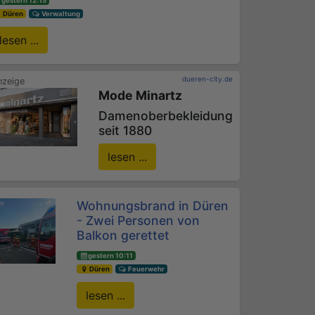
gestern 12:15
Düren
Verwaltung
lesen ...
dueren-city.de
Mode Minartz
Damenoberbekleidung
seit 1880
lesen ...
Wohnungsbrand in Düren
- Zwei Personen von
Balkon gerettet
gestern 10:11
Düren
Feuerwehr
lesen ...