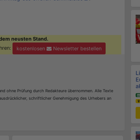
dem neusten Stand.
hren:
kostenlosen
Newsletter bestellen
L
E
a
 und ohne Prüfung durch Redakteure übernommen. Alle Texte
 ausdrücklicher, schriftlicher Genehmigung des Urhebers an