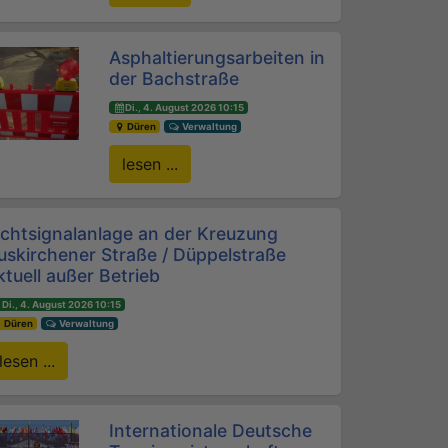
Asphaltierungsarbeiten in
der Bachstraße
Di., 4. August 2026 10:15
Düren
Verwaltung
lesen ...
ichtsignalanlage an der Kreuzung
uskirchener Straße / Düppelstraße
ktuell außer Betrieb
Di., 4. August 2026 10:15
Düren
Verwaltung
lesen ...
Internationale Deutsche