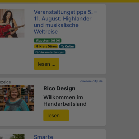
Veranstaltungstipps 5. –
11. August: Highlander
und musikalische
Weltreise
gestern 06:00
Kreis Düren
Kultur
Veranstaltungen
lesen ...
dueren-city.de
Rico Design
Willkommen im
Handarbeitsland
lesen ...
Smarte