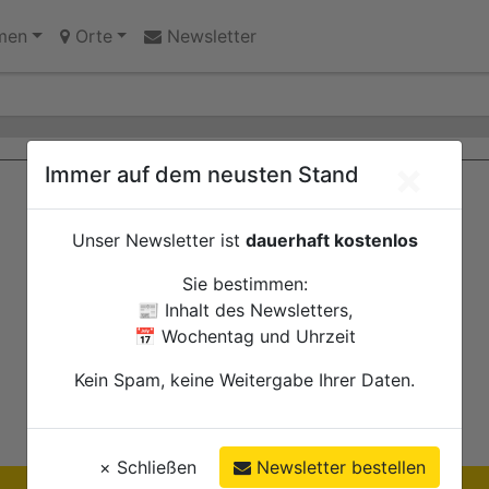
ues Pilotprojekt lädt Bürgerinnen und Bürger zum Mitma
men
Orte
Newsletter
×
Immer auf dem neusten Stand
Unser Newsletter ist
dauerhaft kostenlos
Sie bestimmen:
📰 Inhalt des Newsletters,
📅 Wochentag und Uhrzeit
Kein Spam, keine Weitergabe Ihrer Daten.
×
Schließen
Newsletter bestellen
Ihre Anzeige hier?
Jetzt informieren