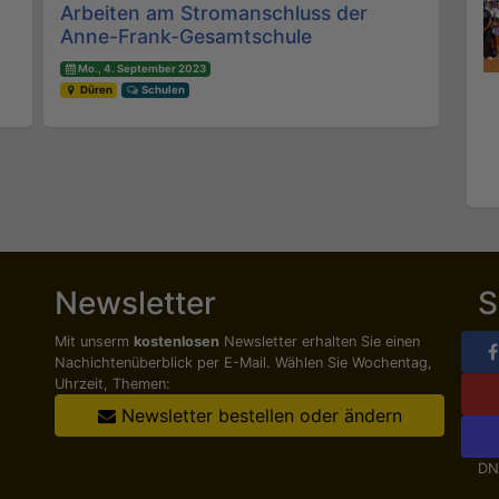
Arbeiten am Stromanschluss der
Anne-Frank-Gesamtschule
Mo., 4. September 2023
Düren
Schulen
Newsletter
S
Mit unserm
kostenlosen
Newsletter erhalten Sie einen
Nachichten­überblick per E-Mail. Wählen Sie Wochentag,
Uhrzeit, Themen:
Newsletter bestellen oder ändern
DN