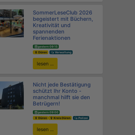
SommerLeseClub 2026
begeistert mit Büchern,
Kreativität und
spannenden
Ferienaktionen
gestern 09:15
Düren
Verwaltung
lesen ...
Nicht jede Bestätigung
schützt Ihr Konto -
manchmal hilft sie den
Betrügern!
gestern 09:00
Düren
Kreis Düren
Polizei
lesen ...