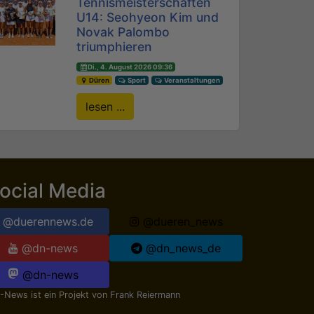
Tennismeisterschaften
U14: Seohyeon Kim und
Novak Palombo
triumphieren
Di., 4. August 2026 09:36
Düren
Sport
Veranstaltungen
lesen ...
ocial Media
@duerennews.de
@dueren_news
@dn-news
@dn_news_de
@dn-news
-News ist ein Projekt von
Frank Reiermann