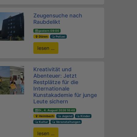
Zeugensuche nach
Raubdelikt
gestern 09:00
Düren
Polizei
lesen ...
Kreativität und
Abenteuer: Jetzt
Restplätze für die
Internationale
Kunstakademie für junge
Leute sichern
Di., 4. August 2026 16:48
Heimbach
Jugend
Kinder
Kultur
Veranstaltungen
lesen ...