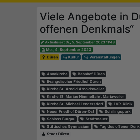
Viele Angebote in D
offenen Denkmals“
Aktualisiert Di., 5. September 2023 11:48
Mo., 4. September 2023
Düren
Kultur
Veranstaltungen
Annakirche
Bahnhof Düren
Evangelischer Friedhof Düren
Kirche St. Arnold Arnoldsweiler
Kirche St. Mariae Himmelfahrt Mariaweiler
Kirche St. Michael Lendersdorf
LVR-Klinik
Neuer Friedhof Düren-Ost
Schillingspark
Schloss Burgau
Stadtmauer
Stiftisches Gymnasium
Tag des offenen Den
Stadt Düren