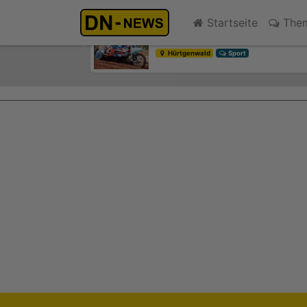
Smarte Baumbewässerung: Ne
Startseite
The
gestern 12:15
Previous
Düren
Verwaltung