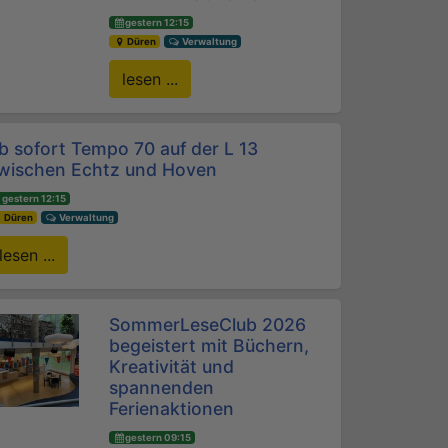
gestern 12:15
Düren
Verwaltung
lesen ...
b sofort Tempo 70 auf der L 13
wischen Echtz und Hoven
gestern 12:15
Düren
Verwaltung
lesen ...
SommerLeseClub 2026
begeistert mit Büchern,
Kreativität und
spannenden
Ferienaktionen
gestern 09:15