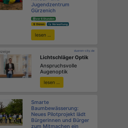
Jugendzentrum
Gürzenich
vor 6 Stunden
Düren
Verwaltung
lesen ...
dueren-city.de
Lichtschläger Optik
Anspruchsvolle
Augenoptik
lesen ...
Smarte
Baumbewässerung:
Neues Pilotprojekt lädt
Bürgerinnen und Bürger
zum Mitmachen ein