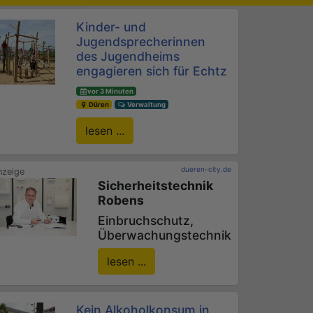
Kinder- und
Jugendsprecherinnen
des Jugendheims
engagieren sich für Echtz
vor 3 Minuten
Düren
Verwaltung
lesen ...
dueren-city.de
Sicherheitstechnik
Robens
Einbruchschutz,
Überwachungstechnik
lesen ...
Kein Alkoholkonsum in