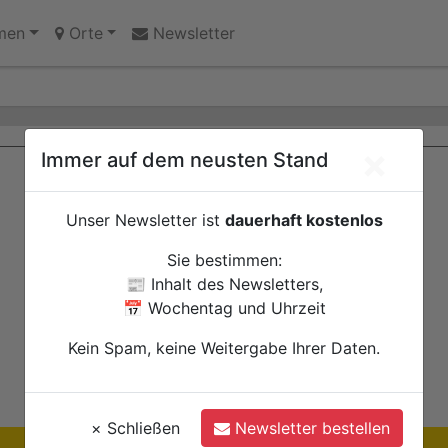
innen des Jugendheims engagieren sich für Echtz
men
Orte
Newsletter
×
Immer auf dem neusten Stand
Unser Newsletter ist
dauerhaft kostenlos
Sie bestimmen:
📰 Inhalt des Newsletters,
📅 Wochentag und Uhrzeit
Kein Spam, keine Weitergabe Ihrer Daten.
×
Schließen
Newsletter bestellen
Ihre Anzeige hier?
Jetzt informieren