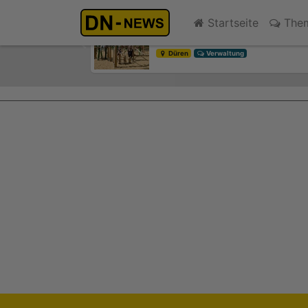
Kinder- und Jugendsprecher
Startseite
The
vor 3 Minuten
Previous
Düren
Verwaltung