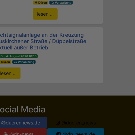
Düren
Verwaltung
lesen ...
ichtsignalanlage an der Kreuzung
uskirchener Straße / Düppelstraße
ktuell außer Betrieb
Di., 4. August 2026 10:15
Düren
Verwaltung
lesen ...
ocial Media
@duerennews.de
@dueren_news
@dn-news
@dn_news_de