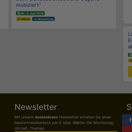
musiziert"
Mi., 3. Juni 2026
Düren
Verwaltung
L
E
a
Newsletter
S
Mit unserm
kostenlosen
Newsletter erhalten Sie einen
Nachichten­überblick per E-Mail. Wählen Sie Wochentag,
Uhrzeit, Themen: