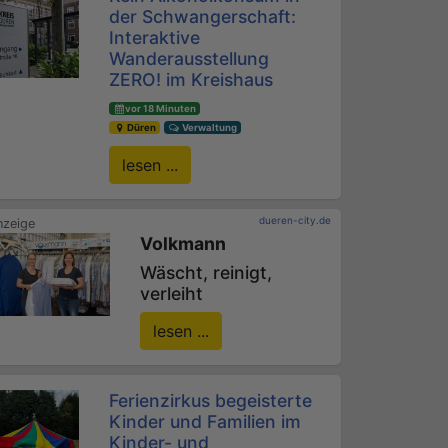
der Schwangerschaft:
Interaktive
Wanderausstellung
ZERO! im Kreishaus
vor 18 Minuten
Düren
Verwaltung
lesen ...
dueren-city.de
Volkmann
Wäscht, reinigt,
verleiht
lesen ...
Ferienzirkus begeisterte
Kinder und Familien im
Kinder- und