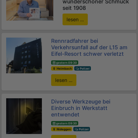
wunderschöner Schmuck
seit 1908
lesen ...
Rennradfahrer bei
Verkehrsunfall auf der L15 am
Eifel-Resort schwer verletzt
gestern 09:30
Heimbach
Polizei
lesen ...
Diverse Werkzeuge bei
Einbruch in Werkstatt
entwendet
gestern 09:30
Nideggen
Polizei