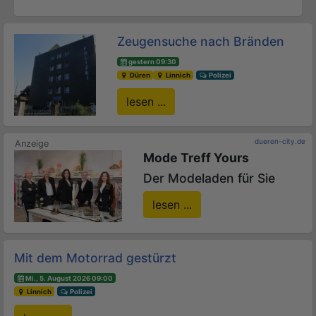
Zeugensuche nach Bränden
gestern 09:30
Düren
Linnich
Polizei
lesen ...
dueren-city.de
Mode Treff Yours
Der Modeladen für Sie
lesen ...
Mit dem Motorrad gestürzt
Mi., 5. August 2026 09:00
Linnich
Polizei