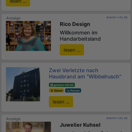
lesen ...
dueren-city.de
Rico Design
Willkommen im
Handarbeitsland
lesen ...
Zwei Verletzte nach
Hausbrand am "Wibbelrusch"
gestern 09:30
Düren
Polizei
lesen ...
dueren-city.de
Juwelier Kuhsel