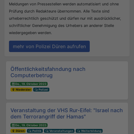
Meldungen von Pressestellen werden automatisiert und ohne
Prüfung durch Redakteure übernommen. Alle Texte sind
urheberrechtlich geschützt und dürfen nur mit ausdrücklicher,
schriftlicher Genehmigung des Urhebers an anderer Stelle
wiedergegeben werden.
mehr von Polizei Düren aufrufen
Beitrags-Navigation
Öffentlichkeitsfahndung nach
Computerbetrug
Do., 19. Oktober 2023
Niederzier
Polizei
Veranstaltung der VHS Rur-Eifel: "Israel nach
dem Terrorangriff der Hamas"
Do., 19. Oktober 2023
Düren
Politik
Veranstaltungen
Weiterbildung