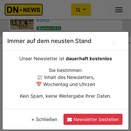
Kinder- und Jugendsprecherinnen
Kein Alkoholkonsum in der
des Jugendheims engagieren sich für
Schwangerschaft: Interaktive
Echtz
Wanderausstellung ZERO! im
Previous
Ne
Kreishaus
gestern 15:15
Düren
gestern 15:00
Verwaltung
×
Immer auf dem neusten Stand
Düren
Verwaltung
Unser Newsletter ist
dauerhaft kostenlos
Sie bestimmen:
📰 Inhalt des Newsletters,
📅 Wochentag und Uhrzeit
Kein Spam, keine Weitergabe Ihrer Daten.
×
Schließen
Newsletter bestellen