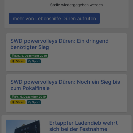
Stelle wiedergegeben werden.
mehr von Lebenshilfe Düren aufrufen
Beitrags-Navigation
SWD powervolleys Düren: Ein dringend
benötigter Sieg
Do., 5. Dezember 2019
Düren
Sport
SWD powervolleys Düren: Noch ein Sieg bis
zum Pokalfinale
Fr., 6. Dezember 2019
Düren
Sport
Ertappter Ladendieb wehrt
sich bei der Festnahme