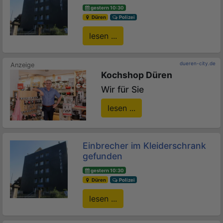
gestern 10:30
Düren
Polizei
lesen ...
dueren-city.de
Kochshop Düren
Wir für Sie
lesen ...
Einbrecher im Kleiderschrank
gefunden
gestern 10:30
Düren
Polizei
lesen ...