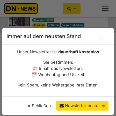
Diskussionen um Villa Buth:
Einbrecher im Kleiderschrank
Erinnerungsort oder Abriss?
gefunden
Previous
Ne
gestern 13:26
gestern 10:30
Jülich
Düren
Kultur
Polizei
Weiterbildung
×
Immer auf dem neusten Stand
Unser Newsletter ist
dauerhaft kostenlos
Sie bestimmen:
📰 Inhalt des Newsletters,
📅 Wochentag und Uhrzeit
Kein Spam, keine Weitergabe Ihrer Daten.
×
Schließen
Newsletter bestellen