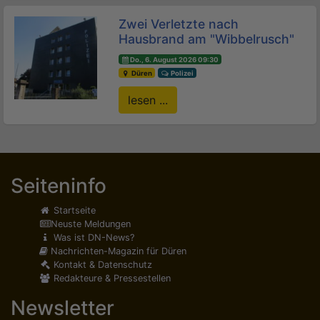
Zwei Verletzte nach
Hausbrand am "Wibbelrusch"
Do., 6. August 2026 09:30
Düren
Polizei
lesen ...
Seiteninfo
Startseite
Neuste Meldungen
Was ist DN-News?
Nachrichten-Magazin für Düren
Kontakt & Datenschutz
Redakteure & Pressestellen
Newsletter