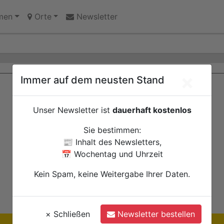
innen des Jugendheims engagieren sich für Echtz
chwangerschaft: Interaktive Wanderausstellung ZERO! im 
men
Orte
Newsletter
×
Immer auf dem neusten Stand
Unser Newsletter ist
dauerhaft kostenlos
Sie bestimmen:
📰 Inhalt des Newsletters,
📅 Wochentag und Uhrzeit
Kein Spam, keine Weitergabe Ihrer Daten.
×
Schließen
Newsletter bestellen
Ihre Anzeige hier?
Jetzt informieren