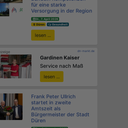
für eine starke
Versorgung in der Region
Di., 7. April 2026
Düren
Gesundheit
lesen ...
dn-markt.de
Gardinen Kaiser
Service nach Maß
lesen ...
Frank Peter Ullrich
startet in zweite
Amtszeit als
Bürgermeister der Stadt
Düren