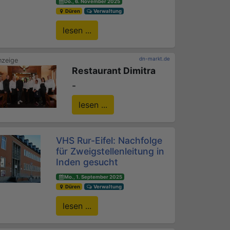
Do., 6. November 2025
Düren
Verwaltung
lesen ...
dn-markt.de
Restaurant Dimitra
-
lesen ...
VHS Rur-Eifel: Nachfolge
für Zweigstellenleitung in
Inden gesucht
Mo., 1. September 2025
Düren
Verwaltung
lesen ...