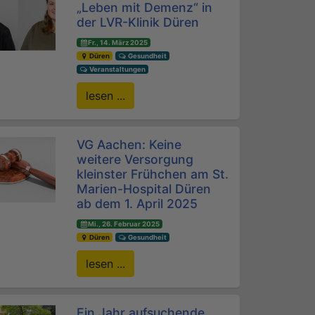
„Leben mit Demenz“ in
der LVR-Klinik Düren
Fr., 14. März 2025
Düren
Gesundheit
Veranstaltungen
lesen ...
VG Aachen: Keine
weitere Versorgung
kleinster Frühchen am St.
Marien-Hospital Düren
ab dem 1. April 2025
Mi., 26. Februar 2025
Düren
Gesundheit
lesen ...
Ein Jahr aufsuchende