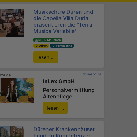
Musikschule Düren und
die Capella Villa Duria
präsentieren die "Terra
Musica Variabile"
Di., 5. Mai 2026
Düren
Verwaltung
lesen ...
dn-markt.de
InLex GmbH
Personalvermittlung
Altenpflege
lesen ...
Dürener Krankenhäuser
bündeln Kompetenzen