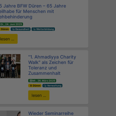
5 Jahre BFW Düren – 65 Jahre
eilhabe für Menschen mit
ehbehinderung
Di., 24. Juni 2025
Düren
Gesundheit
Weiterbildung
lesen ...
"1. Ahmadiyya Charity
Walk" als Zeichen für
Toleranz und
Zusammenhalt
Mi., 26. März 2025
Düren
Verwaltung
lesen ...
Wieder Seminarreihe