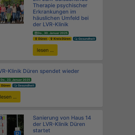
Therapie psychischer
Erkrankungen im
häuslichen Umfeld bei
der LVR-Klinik
Do., 30. Januar 2025
Düren
Kreis Düren
Gesundheit
lesen ...
VR-Klinik Düren spendet wieder
Do., 23. Januar 2025
Düren
Gesundheit
lesen ...
Sanierung von Haus 14
der LVR-Klinik Düren
startet