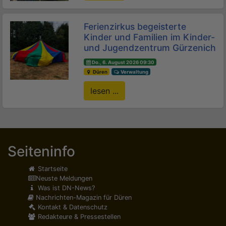
Ferienzirkus begeisterte
Kinder und Familien im Kinder-
und Jugendzentrum Gürzenich
Do., 6. August 2026 09:30
Düren
Verwaltung
lesen ...
Seiteninfo
Startseite
Neuste Meldungen
Was ist DN-News?
Nachrichten-Magazin für Düren
Kontakt & Datenschutz
Redakteure & Pressestellen