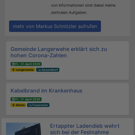
von Informationen sind dabei meine
zentralen Aufgaben.
mehr von Markus Schnitzler aufrufen
Beitrags-Navigation
Gemeinde Langerwehe erklärt sich zu
hohen Corona-Zahlen
Fr., 17. April 2020
Langerwehe
Gesundheit
Kabelbrand im Krankenhaus
Fr., 17. April 2020
Düren
Feuerwehr
Ertappter Ladendieb wehrt
sich bei der Festnahme