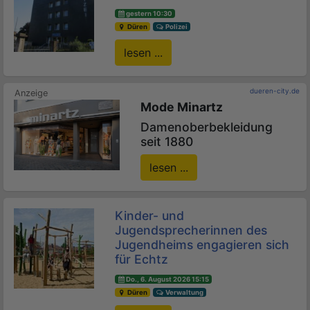
gestern 10:30
Düren
Polizei
lesen ...
dueren-city.de
Mode Minartz
Damenoberbekleidung
seit 1880
lesen ...
Kinder- und
Jugendsprecherinnen des
Jugendheims engagieren sich
für Echtz
Do., 6. August 2026 15:15
Düren
Verwaltung