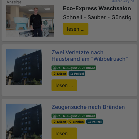
dueren-city.de
Eco-Express Waschsalon
Schnell - Sauber - Günstig
lesen ...
Zwei Verletzte nach
Hausbrand am "Wibbelrusch"
Do., 6. August 2026 09:30
Düren
Polizei
lesen ...
Zeugensuche nach Bränden
Do., 6. August 2026 09:30
Düren
Linnich
Polizei
lesen ...