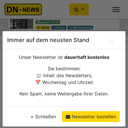
Einbrecher im Kleiderschrank
gefunden
Previous
Ne
gestern 10:30
Düren
Polizei
×
Immer auf dem neusten Stand
Unser Newsletter ist
dauerhaft kostenlos
Sie bestimmen:
📰 Inhalt des Newsletters,
📅 Wochentag und Uhrzeit
Kein Spam, keine Weitergabe Ihrer Daten.
×
Schließen
Newsletter bestellen