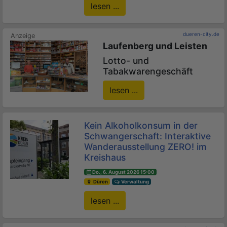
lesen ...
dueren-city.de
Laufenberg und Leisten
Lotto- und
Tabakwarengeschäft
lesen ...
Kein Alkoholkonsum in der
Schwangerschaft: Interaktive
Wanderausstellung ZERO! im
Kreishaus
Do., 6. August 2026 15:00
Düren
Verwaltung
lesen ...