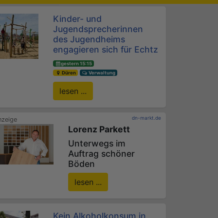
Kinder- und
Jugendsprecherinnen
des Jugendheims
engagieren sich für Echtz
gestern 15:15
Düren
Verwaltung
lesen ...
dn-markt.de
Lorenz Parkett
Unterwegs im
Auftrag schöner
Böden
lesen ...
Kein Alkoholkonsum in