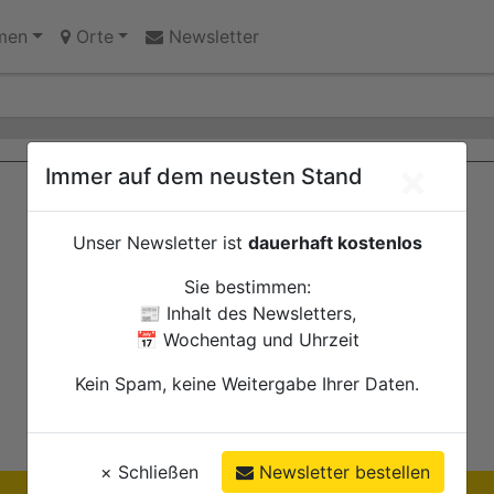
 Erinnerungsort oder Abriss?
k gefunden
men
Orte
Newsletter
×
Immer auf dem neusten Stand
Unser Newsletter ist
dauerhaft kostenlos
Sie bestimmen:
📰 Inhalt des Newsletters,
📅 Wochentag und Uhrzeit
Kein Spam, keine Weitergabe Ihrer Daten.
×
Schließen
Newsletter bestellen
Ihre Anzeige hier?
Jetzt informieren