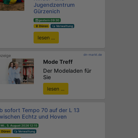
Jugendzentrum
Gürzenich
gestern 09:30
Düren
Verwaltung
lesen ...
dn-markt.de
Mode Treff
Der Modeladen für
Sie
lesen ...
b sofort Tempo 70 auf der L 13
wischen Echtz und Hoven
Mi., 5. August 2026 12:15
Düren
Verwaltung