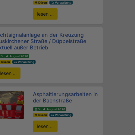
Düren
Verwaltung
lesen ...
ichtsignalanlage an der Kreuzung
uskirchener Straße / Düppelstraße
ktuell außer Betrieb
Di., 4. August 2026
Düren
Verwaltung
lesen ...
Asphaltierungsarbeiten in
der Bachstraße
Di., 4. August 2026
Düren
Verwaltung
lesen ...