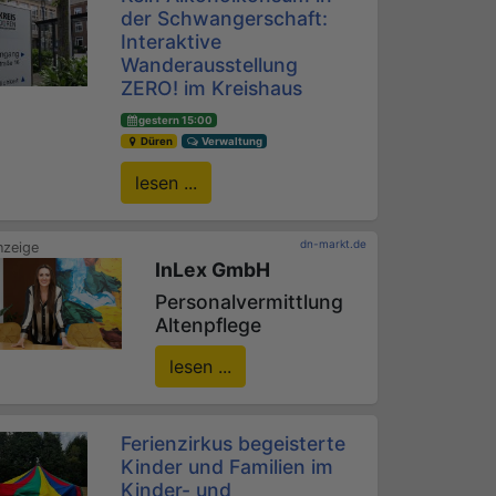
der Schwangerschaft:
Interaktive
Wanderausstellung
ZERO! im Kreishaus
gestern 15:00
Düren
Verwaltung
lesen ...
dn-markt.de
InLex GmbH
Personalvermittlung
Altenpflege
lesen ...
Ferienzirkus begeisterte
Kinder und Familien im
Kinder- und