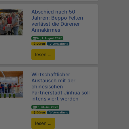
Abschied nach 50
Jahren: Beppo Felten
verlässt die Dürener
Annakirmes
Sa., 1. August 2026
Düren
Verwaltung
lesen ...
Wirtschaftlicher
Austausch mit der
chinesischen
Partnerstadt Jinhua soll
intensiviert werden
Fr., 31. Juli 2026
Düren
Verwaltung
lesen ...