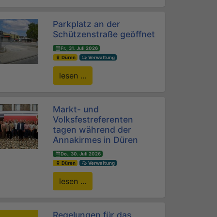
Parkplatz an der
Schützenstraße geöffnet
Fr., 31. Juli 2026
Düren
Verwaltung
lesen ...
Markt- und
Volksfestreferenten
tagen während der
Annakirmes in Düren
Do., 30. Juli 2026
Düren
Verwaltung
lesen ...
Regelungen für das