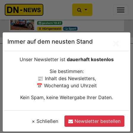
Motocross-WM: Keine großen
Smarte Baumbewässerung: Neues
Sprünge in Litauen
Pilotprojekt lädt Bürgerinnen und
Bürger zum Mitmachen ein
Previous
Ne
gestern 19:41
Hürtgenwald
gestern 12:15
Sport
Düren
Verwaltung
×
Immer auf dem neusten Stand
Unser Newsletter ist
dauerhaft kostenlos
Sie bestimmen:
📰 Inhalt des Newsletters,
📅 Wochentag und Uhrzeit
Kein Spam, keine Weitergabe Ihrer Daten.
×
Schließen
Newsletter bestellen