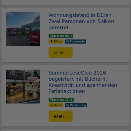
Wohnungsbrand in Düren -
Zwei Personen von Balkon
gerettet
gestern 10:11
Düren
Feuerwehr
lesen ...
SommerLeseClub 2026
begeistert mit Büchern,
Kreativität und spannenden
Ferienaktionen
gestern 09:15
Düren
Verwaltung
lesen ...