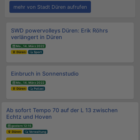
mehr von Stadt Düren aufrufen
Beitrags-Navigation
SWD powervolleys Düren: Erik Röhrs
verlängert in Düren
Mo., 14. März 2022
Düren
Sport
Einbruch in Sonnenstudio
Mo., 14. März 2022
Düren
Polizei
Ab sofort Tempo 70 auf der L 13 zwischen
Echtz und Hoven
gestern 12:15
Düren
Verwaltung