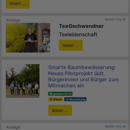
lesen ...
dueren-city.de
TeeGschwendner
Teeleidenschaft
lesen ...
Smarte Baumbewässerung:
Neues Pilotprojekt lädt
Bürgerinnen und Bürger zum
Mitmachen ein
gestern 12:15
Düren
Verwaltung
lesen ...
dueren-city.de