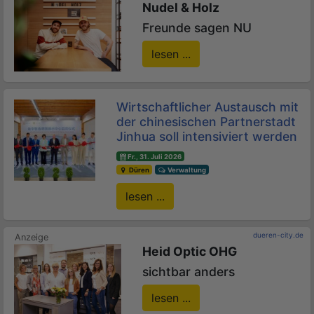
Nudel & Holz
Freunde sagen NU
lesen ...
Wirtschaftlicher Austausch mit
der chinesischen Partnerstadt
Jinhua soll intensiviert werden
Fr., 31. Juli 2026
Düren
Verwaltung
lesen ...
dueren-city.de
Heid Optic OHG
sichtbar anders
lesen ...