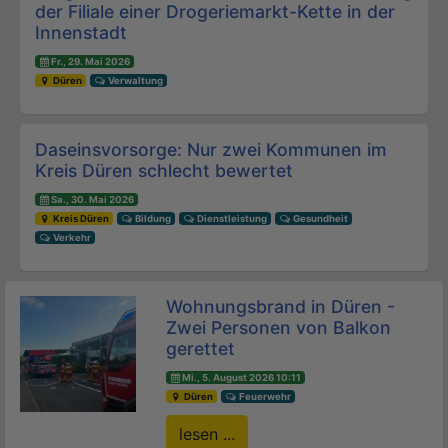
der Filiale einer Drogeriemarkt-Kette in der
Innenstadt
Fr., 29. Mai 2026
Düren
Verwaltung
Daseinsvorsorge: Nur zwei Kommunen im
Kreis Düren schlecht bewertet
Sa., 30. Mai 2026
Kreis Düren
Bildung
Dienstleistung
Gesundheit
Verkehr
Wohnungsbrand in Düren -
Zwei Personen von Balkon
gerettet
Mi., 5. August 2026 10:11
Düren
Feuerwehr
lesen ...