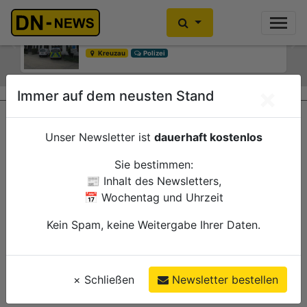
Während der Fahrt in Brand geraten
vor 6 Stunden
Previous
Ne
Kreuzau
Polizei
×
Immer auf dem neusten Stand
Unser Newsletter ist
dauerhaft kostenlos
Sie bestimmen:
📰 Inhalt des Newsletters,
📅 Wochentag und Uhrzeit
Kein Spam, keine Weitergabe Ihrer Daten.
×
Schließen
Newsletter bestellen