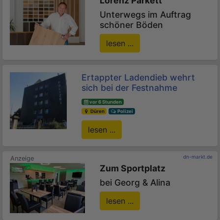
Lorenz Parkett
Unterwegs im Auftrag
schöner Böden
lesen ...
Ertappter Ladendieb wehrt
sich bei der Festnahme
vor 6 Stunden
Düren
Polizei
lesen ...
dn-markt.de
Zum Sportplatz
bei Georg & Alina
lesen ...