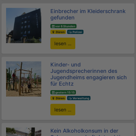
Einbrecher im Kleiderschrank
gefunden
vor 6 Stunden
Düren
Polizei
lesen ...
Kinder- und
Jugendsprecherinnen des
Jugendheims engagieren sich
für Echtz
gestern 15:15
Düren
Verwaltung
lesen ...
Kein Alkoholkonsum in der