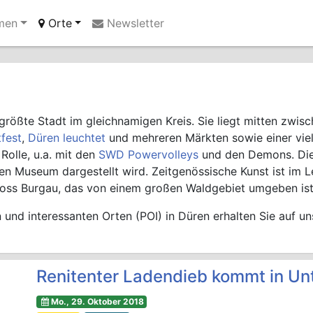
men
Orte
Newsletter
Ihre Anzeige hier?
Jetzt informieren
größte Stadt im gleichnamigen Kreis. Sie liegt mitten zwi
fest
,
Düren leuchtet
und mehreren Märkten sowie einer vielf
 Rolle, u.a. mit den
SWD Powervolleys
und den Demons. Die S
enen Museum dargestellt wird. Zeitgenössische Kunst ist i
hloss Burgau, das von einem großen Waldgebiet umgeben ist
und interessanten Orten (POI) in Düren erhalten Sie auf u
Renitenter Ladendieb kommt in Un
Mo., 29. Oktober 2018