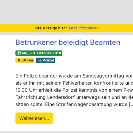
Ihre Anzeige hier?
Jetzt informieren
Betrunkener beleidigt Beamten
Mo., 29. Oktober 2018
Düren
Polizei
Ein Polizeibeamter wurde am Samtsagvormittag von 
als er ihn mit seinem Fehlverhalten konfrontierte 
10:30 Uhr erhielt die Polizei Kenntnis von einem Pk
Fahrtrichtung Lendersdorf unterwegs sein und an d
sitzen sollte. Eine Streifenwagenbesatzung wurde [
Weiterlesen…