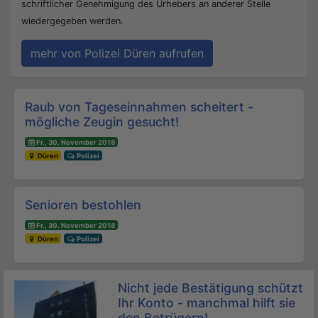
schriftlicher Genehmigung des Urhebers an anderer Stelle
wiedergegeben werden.
mehr von Polizei Düren aufrufen
Beitrags-Navigation
Raub von Tageseinnahmen scheitert -
mögliche Zeugin gesucht!
Fr., 30. November 2018
Düren
Polizei
Senioren bestohlen
Fr., 30. November 2018
Düren
Polizei
Nicht jede Bestätigung schützt
Ihr Konto - manchmal hilft sie
den Betrügern!