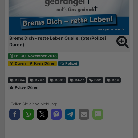
Brems Dich - rette Leben Quelle: (ots/Polizei
Düren)
Fr., 30. November 2018
Düren
Kreis Düren
Polizei
B264
B265
B399
B477
B55
B56
Polizei Düren