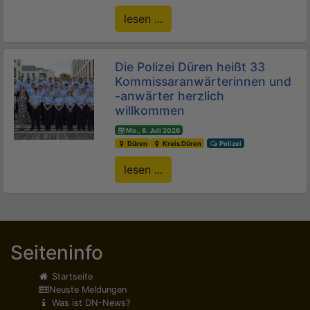
lesen ...
Die Polizei Düren heißt 33
Kommissaranwärterinnen und
-anwärter herzlich
willkommen
Mo., 6. Juli 2026
Düren
Kreis Düren
Polizei
lesen ...
Seiteninfo
Startseite
Neuste Meldungen
Was ist DN-News?