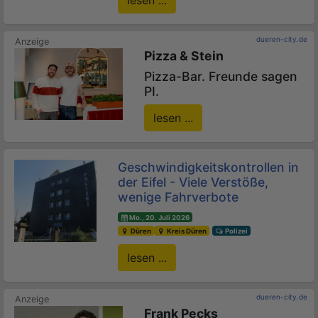
dueren-city.de
Pizza & Stein
Pizza-Bar. Freunde sagen
PI.
lesen ...
Geschwindigkeitskontrollen in
der Eifel - Viele Verstöße,
wenige Fahrverbote
Mo., 20. Juli 2026
Düren
Kreis Düren
Polizei
lesen ...
dueren-city.de
Frank Pecks