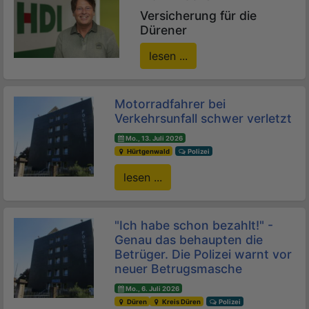
Versicherung für die
Dürener
lesen ...
Motorradfahrer bei
Verkehrsunfall schwer verletzt
Mo., 13. Juli 2026
Hürtgenwald
Polizei
lesen ...
"Ich habe schon bezahlt!" -
Genau das behaupten die
Betrüger. Die Polizei warnt vor
neuer Betrugsmasche
Mo., 6. Juli 2026
Düren
Kreis Düren
Polizei