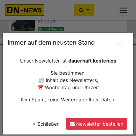
Rennradfahrer bei Verkehrsunfall auf
Zwei Verletzte nach Hausbrand am
der L15 am Eifel-Resort schwer
"Wibbelrusch"
verletzt
Previous
Ne
vor 4 Stunden
vor 4 Stunden
Düren
Polizei
Heimbach
Polizei
×
Immer auf dem neusten Stand
Unser Newsletter ist
dauerhaft kostenlos
Sie bestimmen:
📰 Inhalt des Newsletters,
📅 Wochentag und Uhrzeit
Kein Spam, keine Weitergabe Ihrer Daten.
×
Schließen
Newsletter bestellen