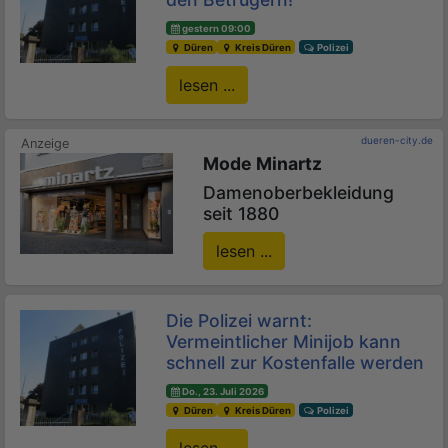
gestern 09:00
Düren
Kreis Düren
Polizei
lesen ...
dueren-city.de
Mode Minartz
Damenoberbekleidung
seit 1880
lesen ...
Die Polizei warnt:
Vermeintlicher Minijob kann
schnell zur Kostenfalle werden
Do., 23. Juli 2026
Düren
Kreis Düren
Polizei
lesen ...