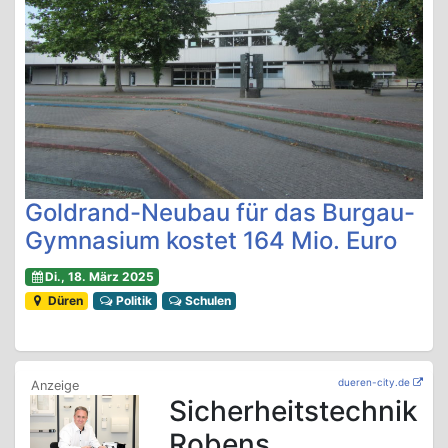
Goldrand-Neubau für das Burgau-
Gymnasium kostet 164 Mio. Euro
Di., 18. März 2025
Düren
Politik
Schulen
dueren-city.de
Sicherheitstechnik
Robens