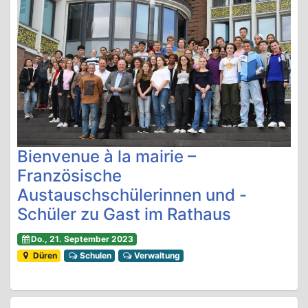
Bienvenue à la mairie –
Französische
Austauschschülerinnen und -
Schüler zu Gast im Rathaus
Do., 21. September 2023
Düren
Schulen
Verwaltung