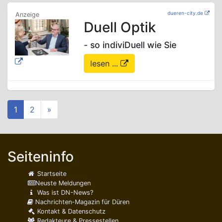
dueren-city.de
Duell Optik
- so indiviDuell wie Sie
lesen ...
1
2
»
Seiteninfo
Startseite
Neuste Meldungen
Was ist DN-News?
Nachrichten-Magazin für Düren
Kontakt & Datenschutz
Redakteure & Pressestellen