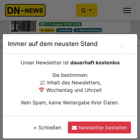
Diskussionen um Villa Buth:
Einbrecher im Kleiderschrank
Erinnerungsort oder Abriss?
gefunden
Previous
Ne
Fr., 7. August 2026 13:26
Fr., 7. August 2026 10:30
Jülich
Düren
Kultur
Polizei
Weiterbildung
×
Immer auf dem neusten Stand
Unser Newsletter ist
dauerhaft kostenlos
Sie bestimmen:
📰 Inhalt des Newsletters,
📅 Wochentag und Uhrzeit
Kein Spam, keine Weitergabe Ihrer Daten.
×
Schließen
Newsletter bestellen