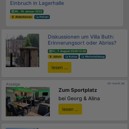
Einbruch in Lagerhalle
Mi., 19. Januar 2022
Aldenhoven
Polizei
Diskussionen um Villa Buth:
Erinnerungsort oder Abriss?
Fr., 7. August 2026 13:26
Jülich
Kultur
Weiterbildung
lesen ...
dn-markt.de
Zum Sportplatz
bei Georg & Alina
lesen ...