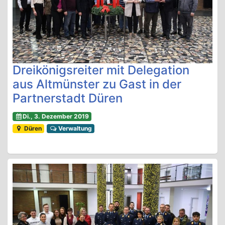
Dreikönigsreiter mit Delegation
aus Altmünster zu Gast in der
Partnerstadt Düren
Di., 3. Dezember 2019
Düren
Verwaltung