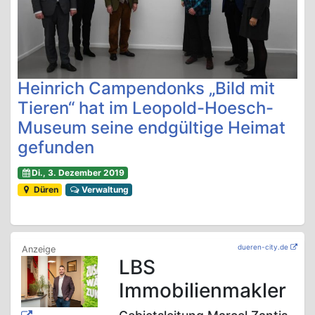
Heinrich Campendonks „Bild mit
Tieren“ hat im Leopold-Hoesch-
Museum seine endgültige Heimat
gefunden
Di., 3. Dezember 2019
Düren
Verwaltung
dueren-city.de
LBS
Immobilienmakler