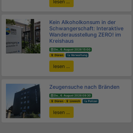
lesen ...
Kein Alkoholkonsum in der
Schwangerschaft: Interaktive
Wanderausstellung ZERO! im
Kreishaus
Do., 6. August 2026 15:00
Düren
Verwaltung
lesen ...
Zeugensuche nach Bränden
Do., 6. August 2026 09:30
Düren
Linnich
Polizei
lesen ...