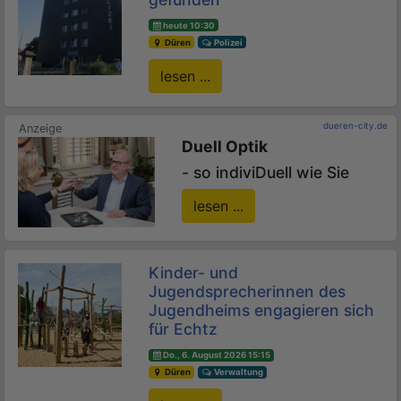
heute 10:30
Düren
Polizei
lesen ...
dueren-city.de
Duell Optik
- so indiviDuell wie Sie
lesen ...
Kinder- und
Jugendsprecherinnen des
Jugendheims engagieren sich
für Echtz
Do., 6. August 2026 15:15
Düren
Verwaltung