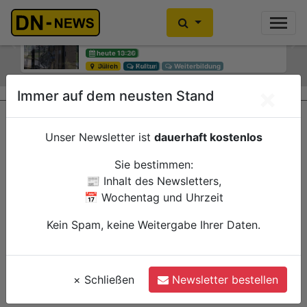
Einbrecher im Kleiderschrank
gefunden
Previous
Ne
heute 10:30
Düren
Polizei
×
Immer auf dem neusten Stand
Unser Newsletter ist
dauerhaft kostenlos
Sie bestimmen:
📰 Inhalt des Newsletters,
📅 Wochentag und Uhrzeit
Kein Spam, keine Weitergabe Ihrer Daten.
×
Schließen
Newsletter bestellen