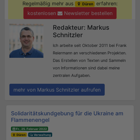
Regelmäßig mehr aus
erfahren:
Düren
kostenlosen
Newsletter bestellen
Redakteur: Markus
Schnitzler
Ich arbeite seit Oktober 2011 bei Frank
Reiermann an verschiedenen Projekten.
Das Erstellen von Texten und Sammeln
von Informationen sind dabei meine
zentralen Aufgaben.
mehr von Markus Schnitzler aufrufen
Beitrags-Navigation
Solidaritätskundgebung für die Ukraine am
Flammenengel
Fr., 25. Februar 2022
Düren
Verwaltung