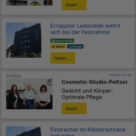
lesen ...
Ertappter Ladendieb wehrt
sich bei der Festnahme
heute 10:30
Düren
Polizei
lesen ...
dueren-city.de
Cosmetic-Studio-Peltzer
Gesicht und Körper:
Optimale Pflege
lesen ...
Einbrecher im Kleiderschrank
gefunden