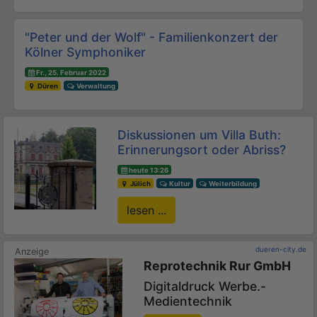
"Peter und der Wolf" - Familienkonzert der
Kölner Symphoniker
Fr., 25. Februar 2022
Düren
Verwaltung
Diskussionen um Villa Buth:
Erinnerungsort oder Abriss?
heute 13:26
Jülich
Kultur
Weiterbildung
lesen ...
dueren-city.de
Reprotechnik Rur GmbH
Digitaldruck Werbe.-
Medientechnik